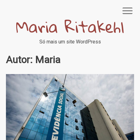
Skip
to
Maria Ritakehl
content
Só mais um site WordPress
INÍCIO
FALE COMIGO
Autor:
Maria